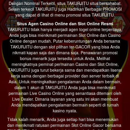
Dengan Nominal Terkecil. situs TAKURJITU situs bersahabat.
Selain terkecil TAKURJITU juga Hadirkan Berbagai PROMOSI
yang dapat di lihat di menu promosi situs TAKURJITU.
Situs Agen Casino Online dan Slot Online Resmi
TAKURJITU tidak hanya menjadi agen togel online terpercaya,
Anda juga bisa menikmati permainan Slot Online dan Casino
Online dengan mudah. Putar keberuntungan Anda bersama
TAKURJITU dengan slot pilihan ter-GACOR yang bisa Anda
nikmati kapan saja dan dimana saja. Penawaran promosi
bonus menarik juga tersedia untuk Anda. Melihat
meningkatnya peminat permainan Casino dan Slot Online,
TAKURJITU juga turut bekerja sama dan mendapatkan lisensi
kerja sama dengan berbagai provider dan server terbaik di
Asia. Untuk meningkatkan pengalaman Anda dalam bermain,
dalam 1 akun di TAKURJITU Anda juga bisa menikmati
permainan Live Casino Online yang senantiasa ditemani oleh
Live Dealer. Dimana layanan yang satu ini akan membuat
Anda mendapatkan pengalaman bermain seperti di rumah
kasino nyata.
Tidak kalah menarik, Anda juga setiap hari bisa menemukan
dan menikmati ratusan permainan Slot Online Gacor bersama