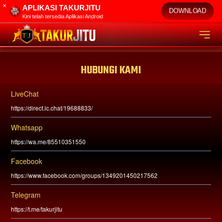
✕
APLIKASI TAKURJITU
DOWNLOAD
Kini telah tersedia Aplikasi Android
HUBUNGI KAMI
LiveChat
https://direct.lc.chat/19688833/
Whatsapp
https://wa.me/85510351550
Facebook
https://www.facebook.com/groups/1349201450217562
Telegram
https://t.me/takurjitu