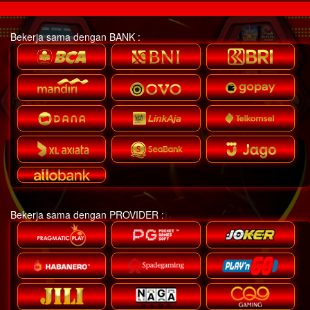
Bekerja sama dengan BANK :
Bekerja sama dengan PROVIDER :