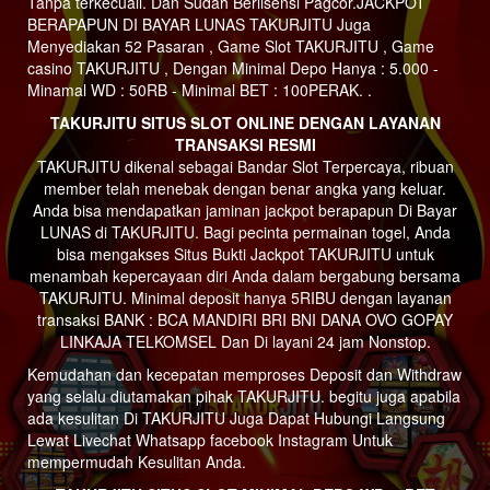
Tanpa terkecuali. Dan Sudah Berlisensi Pagcor.JACKPOT
BERAPAPUN DI BAYAR LUNAS TAKURJITU Juga
Menyediakan 52 Pasaran , Game Slot TAKURJITU , Game
casino TAKURJITU , Dengan Minimal Depo Hanya : 5.000 -
Minamal WD : 50RB - Minimal BET : 100PERAK. .
TAKURJITU SITUS SLOT ONLINE DENGAN LAYANAN
TRANSAKSI RESMI
TAKURJITU dikenal sebagai Bandar Slot Terpercaya, ribuan
member telah menebak dengan benar angka yang keluar.
Anda bisa mendapatkan jaminan jackpot berapapun Di Bayar
LUNAS di TAKURJITU. Bagi pecinta permainan togel, Anda
bisa mengakses Situs Bukti Jackpot TAKURJITU untuk
menambah kepercayaan diri Anda dalam bergabung bersama
TAKURJITU. Minimal deposit hanya 5RIBU dengan layanan
transaksi BANK : BCA MANDIRI BRI BNI DANA OVO GOPAY
LINKAJA TELKOMSEL Dan Di layani 24 jam Nonstop.
Kemudahan dan kecepatan memproses Deposit dan Withdraw
yang selalu diutamakan pihak TAKURJITU. begitu juga apabila
ada kesulitan Di TAKURJITU Juga Dapat Hubungi Langsung
Lewat Livechat Whatsapp facebook Instagram Untuk
mempermudah Kesulitan Anda.