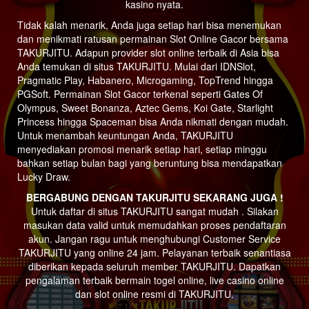
kasino nyata.
Tidak kalah menarik, Anda juga setiap hari bisa menemukan
dan menikmati ratusan permainan Slot Online Gacor bersama
TAKURJITU. Adapun provider slot online terbaik di Asia bisa
Anda temukan di situs TAKURJITU. Mulai dari IDNSlot,
Pragmatic Play, Habanero, Microgaming, TopTrend hingga
PGSoft. Permainan Slot Gacor terkenal seperti Gates Of
Olympus, Sweet Bonanza, Aztec Gems, Koi Gate, Starlight
Princess hingga Spaceman bisa Anda nikmati dengan mudah.
Untuk menambah keuntungan Anda, TAKURJITU
menyediakan promosi menarik setiap hari, setiap minggu
bahkan setiap bulan bagi yang beruntung bisa mendapatkan
Lucky Draw.
BERGABUNG DENGAN TAKURJITU SEKARANG JUGA !
Untuk daftar di situs TAKURJITU sangat mudah . Silakan
masukan data valid untuk memudahkan proses pendaftaran
akun. Jangan ragu untuk menghubungi Customer Service
TAKURJITU yang online 24 jam. Pelayanan terbaik senantiasa
diberikan kepada seluruh member TAKURJITU. Dapatkan
pengalaman terbaik bermain togel online, live casino online
dan slot online resmi di TAKURJITU.